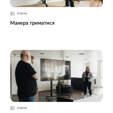
Стаття
Манера триматися
Стаття