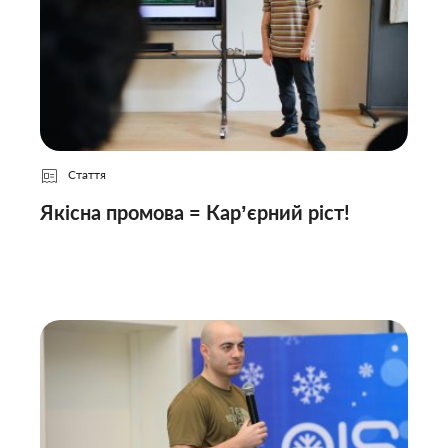
Стаття
Якісна промова = Карʼєрний ріст!