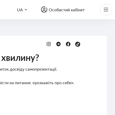
Записатись на курс
UA
Особистий кабінет
1 хвилину?
иток досвіду самопрезентації.
істи на питання: «розкажіть про себе».