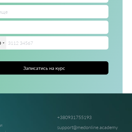
0
Записатись на курс
+380931755193
ти
support@medonline.academy