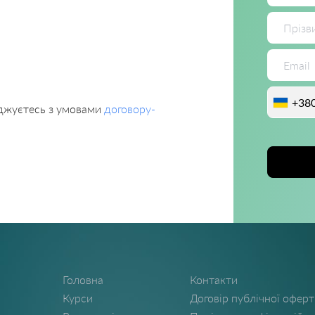
+38
оджуєтесь з умовами
договору-
Головна
Контакти
Курси
Договір публічної офер