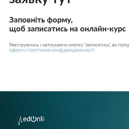
Заповніть форму,
щоб записатись на онлайн-курс
Реєструючись і натискаючи кнопку "записатись", ви пог
оферти
і
політикою конфіденциальності