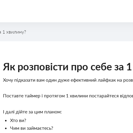
а 1 хвилину?
Публічні виступи
Як розповісти про себе за 
Хочу підказати вам один дуже ефективний лайфхак на розв
Поставте таймер і протягом 1 хвилини постарайтеся відпов
І далі дійте за цим планом:
Хто ви?
Чим ви займаєтесь?