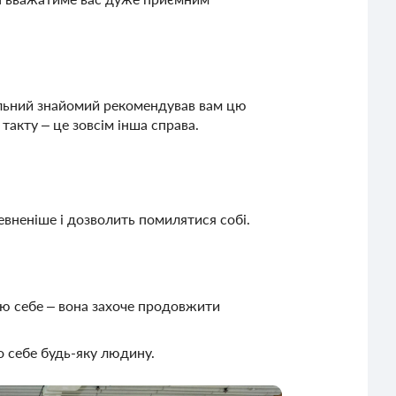
пільний знайомий рекомендував вам цю
акту – це зовсім інша справа.
евненіше і дозволить помилятися собі.
ю себе – вона захоче продовжити
о себе будь-яку людину.