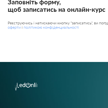
Заповніть форму,
щоб записатись на онлайн-курс
Реєструючись і натискаючи кнопку "записатись", ви пог
оферти
і
політикою конфіденциальності