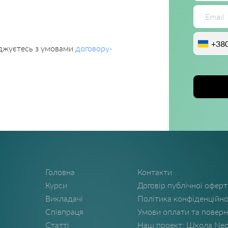
+38
оджуєтесь з умовами
договору-
Головна
Контакти
Курси
Договір публічної офер
Викладачі
Політика конфіденційно
Співпраця
Умови оплати та поверн
Статті
Наш проект: Школа Neo