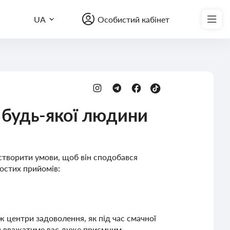
Записатись на курс
UA
Особистий кабінет
 будь-якої людини
створити умови, щоб він сподобався
остих прийомів:
 ж центри задоволення, як під час смачної
 він вважатиме вас дуже приємним