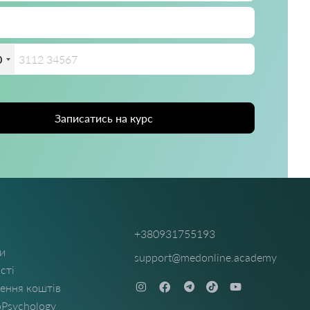
0
Записатись на курс
+380931755193
ти
support@medonline.academy
сті
ення коштів
Psychology