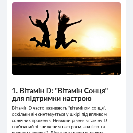
1. Вітамін D: "Вітамін Сонця"
для підтримки настрою
Вітамін D часто називають "вітаміном сонця",
оскільки він синтезується у шкірі під впливом
сонячних променів. Низький рівень вітаміну D
пов'язаний зі зниженим настроєм, апатією та
ризиком депресії. Дієтологи рекомендують