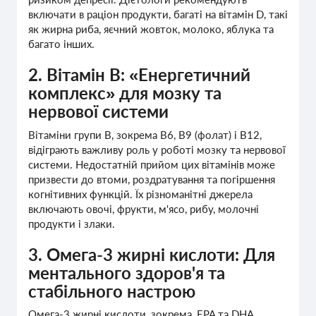
включати в раціон продукти, багаті на вітамін D, такі
як жирна риба, яєчний жовток, молоко, яблука та
багато інших.
2. Вітамін В: «Енергетичний
комплекс» для мозку та
нервової системи
Вітаміни групи B, зокрема B6, B9 (фолат) і B12,
відіграють важливу роль у роботі мозку та нервової
системи. Недостатній прийом цих вітамінів може
призвести до втоми, роздратування та погіршення
когнітивних функцій. Їх різноманітні джерела
включають овочі, фрукти, м'ясо, рибу, молочні
продукти і злаки.
3. Омега-3 жирні кислоти: Для
ментального здоров'я та
стабільного настрою
Омега-3 жирні кислоти, зокрема, EPA та DHA,