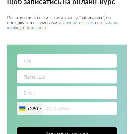
щоб записатись на онлайн-курс
Реєструючись і натискаючи кнопку "записатись", ви
погоджуєтесь з умовами
договору-оферти
і
політикою
конфіденциальності
+380
Записатись на курс