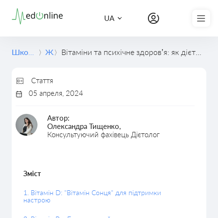
Записатись на курс
UA
Школа медицини
Журнал
Вітаміни та психічне здоровʼя: як дієтологія впливає на настрій і психічний стан через прийом вітамінів
Стаття
05 апреля, 2024
Автор:
Олександра Тищенко,
Консультуючий фахівець Дієтолог
Зміст
1. Вітамін D: "Вітамін Сонця" для підтримки
настрою