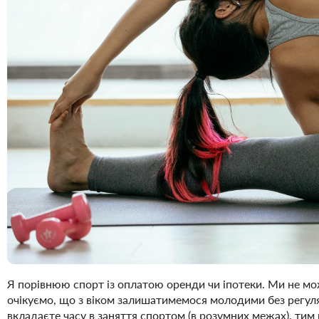
Я порівнюю спорт із оплатою оренди чи іпотеки. Ми не мож
очікуємо, що з віком залишатимемося молодими без регуля
вкладаєте часу в заняття спортом (в розумних межах), тим