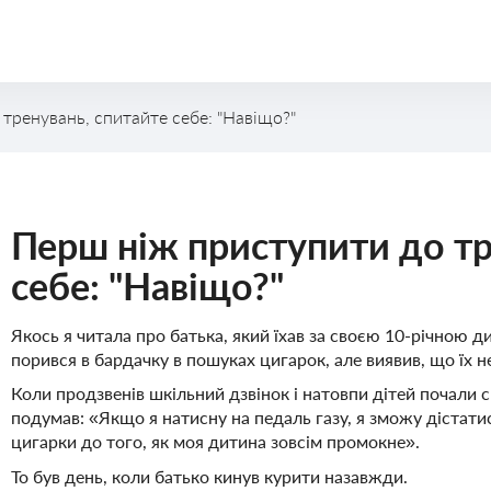
тренувань, спитайте себе: "Навіщо?"
Спортивні тренування
Перш ніж приступити до тр
себе: "Навіщо?"
Якось я читала про батька, який їхав за своєю 10-річною д
порився в бардачку в пошуках цигарок, але виявив, що їх н
Коли продзвенів шкільний дзвінок і натовпи дітей почали 
подумав: «Якщо я натисну на педаль газу, я зможу дістатися
цигарки до того, як моя дитина зовсім промокне».
То був день, коли батько кинув курити назавжди.