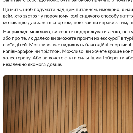
Ця мить, щоб подумати над цим питанням, ймовірно, є н
всім, хто застряг у порочному колі сидячого способу житт
мотивацію для занять спортом, пов'язавши вправи з тим, 
Наприклад: можливо, ви хочете подорожувати легко, не ту
або про те, як далеко ви зможете пройти на екскурсії в тур
своїх дітей. Можливо, вас надихнуть благодійні спортивні за
напівмарафон чи тріатлон. Можливо, ви хочете краще конт
холестерину. Або ви хочете стати сильнішим і зберегти а
незалежно якомога довше.