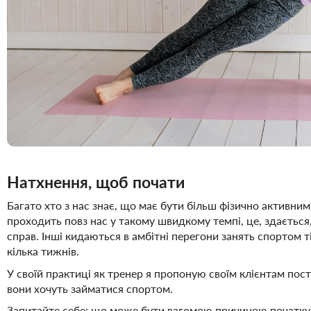
Натхнення, щоб почати
Багато хто з нас знає, що має бути більш фізично активни
проходить повз нас у такому швидкому темпі, це, здається
справ. Інші кидаються в амбітні перегони занять спортом т
кілька тижнів.
У своїй практиці як тренер я пропоную своїм клієнтам пос
вони хочуть займатися спортом.
Запитайте себе: що може бути вагомою причиною початку