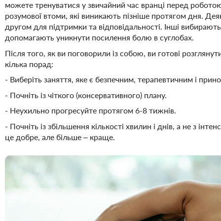
можете тренуватися у звичайний час вранці перед роботою
розумової втоми, які виникають пізніше протягом дня. Деяк
другом для підтримки та відповідальності. Інші вибирають т
допомагають уникнути посилення болю в суглобах.
Після того, як ви поговорили із собою, ви готові розгляну
кілька порад:
- Виберіть заняття, яке є безпечним, терапевтичним і прин
- Почніть із чіткого (консервативного) плану.
- Неухильно прогресуйте протягом 6-8 тижнів.
- Почніть із збільшення кількості хвилин і днів, а не з інт
це добре, але більше – краще.