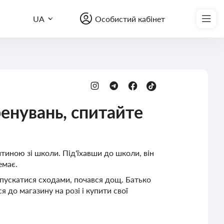
Записатись на курс
UA
Особистий кабінет
енувань, спитайте
итиною зі школи. Під'їхавши до школи, він
емає.
спускатися сходами, почався дощ. Батько
 до магазину на розі і купити свої