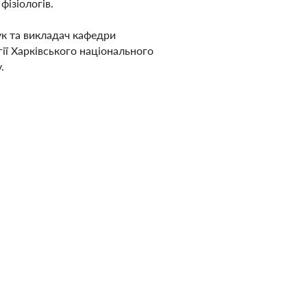
фізіологів.
к та викладач кафедри
гії Харківського національного
.