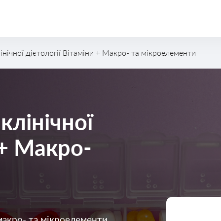
нічної дієтології Вітаміни + Макро- та мікроелементи
клінічної
 + Макро-
 макро- та мікроелементи,