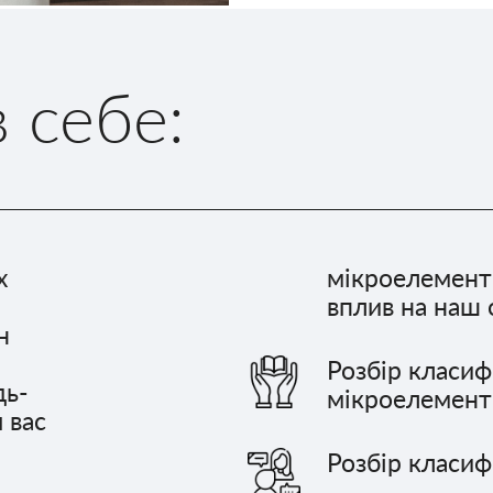
 себе:
х
мікроелементів
вплив на наш 
н
Розбір класиф
дь-
мікроелемент
 вас
Розбір класифі