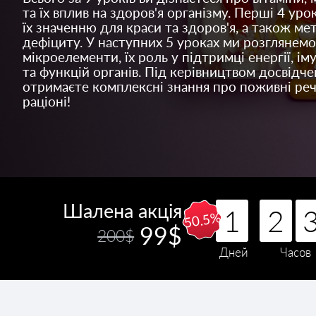
та їх вплив на здоров'я організму. Перші 4 уро
їх значенню для краси та здоров'я, а також м
дефіциту. У наступних 5 уроках ми розглянемо
мікроелементи, їх роль у підтримці енергії, іму
та функцій органів. Під керівництвом досвідче
отримаєте комплексні знання про поживні речо
раціоні!
Шалена акція
1
1
1
2
2
2
1
2
50.5%
99$
200$