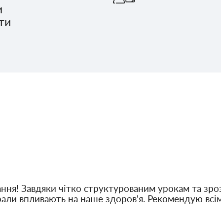
и
ти
ання! Завдяки чітко структурованим урокам та зро
рали впливають на наше здоров'я. Рекомендую всім,