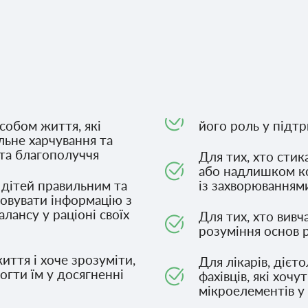
собом життя, які
його роль у підтр
льне харчування та
 та благополуччя
Для тих, хто сти
або надлишком ко
х дітей правильним та
із захворюванням
овувати інформацію з
лансу у раціоні своїх
Для тих, хто вивч
розуміння основ 
иття і хоче зрозуміти,
Для лікарів, дієт
гти їм у досягненні
фахівців, які хоч
мікроелементів у 