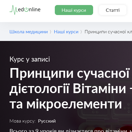
Наші курси
Статті
Школа медицини
Наші курси
Принципи сучасної клі
Курс у записі
Принципи сучасної 
дієтології Вітаміни
та мікроелементи
Мова курсу:
Русский
Всього за 9 уроків ви дізнаєтеся про вітаміни,