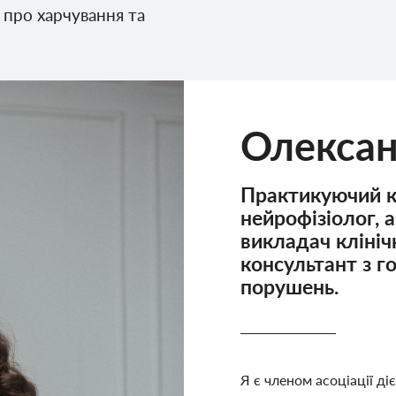
 про харчування та
Олекса
Практикуючий кл
нейрофізіолог, 
викладач клініч
консультант з 
порушень.
Я є членом асоціації ді