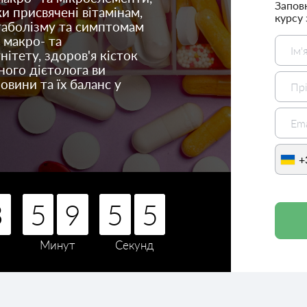
Запов
ки присвячені вітамінам,
курсу
етаболізму та симптомам
 макро- та
нітету, здоров'я кісток
ного дієтолога ви
вини та їх баланс у
+
3
3
3
5
5
5
9
9
9
5
5
5
3
3
3
3
5
9
5
3