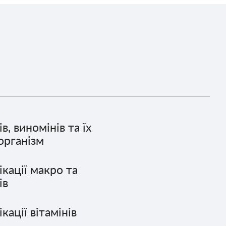
, виномінів та їх
організм
ікації макро та
ів
кації вітамінів