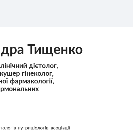
ндра Тищенко
інічний дієтолог,
акушер гінеколог,
ної фармакології,
гормональних
єтологів-нутриціологів, асоціації