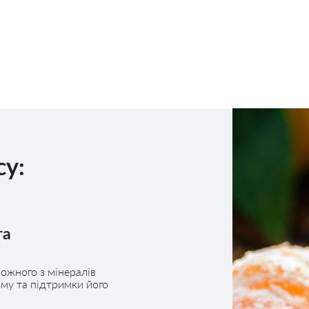
су:
та
кожного з мінералів
му та підтримки його