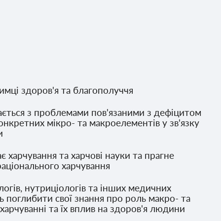
имці здоров'я та благополуччя
кається з проблемами пов'язаними з дефіцитом
нкретних мікро- та макроелементів у зв'язку
и
ає харчування та харчові науки та прагне
раціонального харчування
ологів, нутриціологів та інших медичних
уть поглибити свої знання про роль макро- та
харчуванні та їх вплив на здоров'я людини