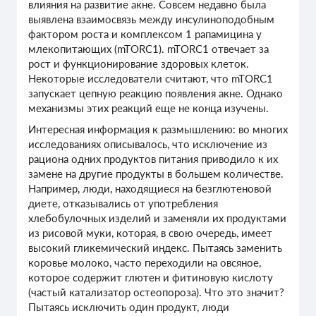
влияния на развитие акне. Совсем недавно была
выявлена взаимосвязь между инсулиноподобным
фактором роста и комплексом 1 рапамицина у
млекопитающих (mTORC1). mTORC1 отвечает за
рост и функционирование здоровых клеток.
Некоторые исследователи считают, что mTORC1
запускает цепную реакцию появления акне. Однако
механизмы этих реакций еще не конца изучены.
Интересная информация к размышлению: во многих
исследованиях описывалось, что исключение из
рациона одних продуктов питания приводило к их
замене на другие продукты в большем количестве.
Например, люди, находящиеся на безглютеновой
диете, отказывались от употребления
хлебобулочных изделий и заменяли их продуктами
из рисовой муки, которая, в свою очередь, имеет
высокий гликемический индекс. Пытаясь заменить
коровье молоко, часто переходили на овсяное,
которое содержит глютен и фитиновую кислоту
(частый катализатор остеопороза). Что это значит?
Пытаясь исключить один продукт, люди