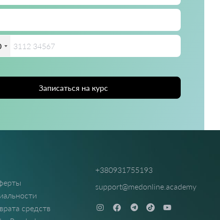
0
Записаться на курс
+380931755193
оферты
support@medonline.academy
иальности
врата средств