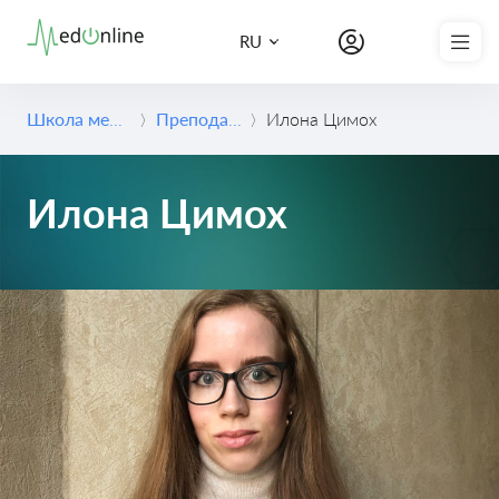
Записаться на консультацию
RU
Школа медицины
Преподаватели
Илона Цимох
Илона Цимох